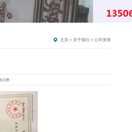
主页
>
关于我们
>
公司资质
览次数：