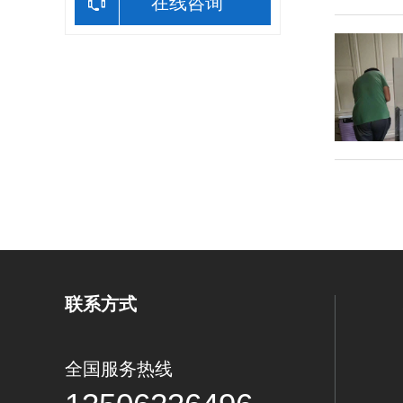
在线咨询
联系方式
全国服务热线