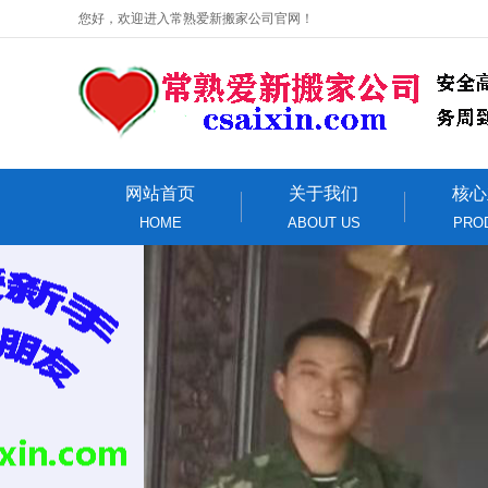
您好，欢迎进入常熟爱新搬家公司官网！
网站首页
关于我们
核心
HOME
ABOUT US
PRO