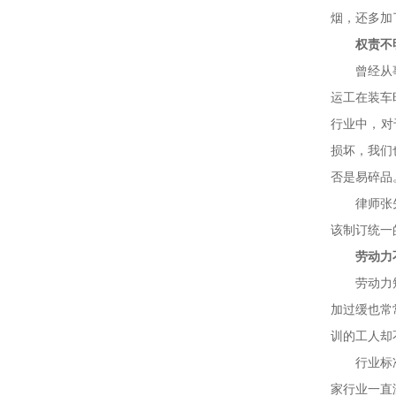
烟，还多加
权责不
曾经从事搬
运工在装车
行业中，对
损坏，我们
否是易碎品
律师张先生
该制订统一
劳动力
劳动力短缺
加过缓也常
训的工人却
行业标准缺
家行业一直