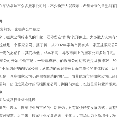
在采访常熟市众多搬家公司时，不少负责人就表示，希望未来的常熟能有
。
景
常熟第一家搬家公司成立
搬家公司给市民的印象，还停留在“作坊”的形象上。大多数人认为有
这就是一个搬家公司。据了解，从2002年常熟市拥有第一家正规搬家
一定的必然性，其门槛低，成本不高，导致市面上的搬家公司多如牛毛。
家公司开始占领市场，一些规模较小的搬家公司运营更是举步维艰。经
家”小车到正规的搬家公司，从传统的家庭搬家到面向单位的集体搬家，
但是，众多搬家公司仍停留在传统的“搬”上。而其他城市的搬家公司已
常熟，仍旧难觅这样的高端搬家公司，到目前为止，也就是常熟爱新搬家
来
法规及行业标准建设
先生表示，搬家行业与市民的生活挂钩，只有加快转变发展方式，调整
市民需求。近年来，搬家行业发展迅速，变化大，市场活力不断增强，极