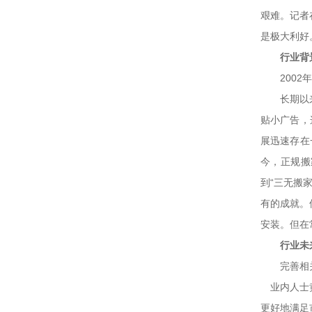
艰难。记者
是极大利好
行业背
2002年
长期以来，
贴小广告，
展迅速存在
今，正规搬
到“三无搬
有的成就。
安装。但在
行业未
完善相关
业内人士黄
更好地满足