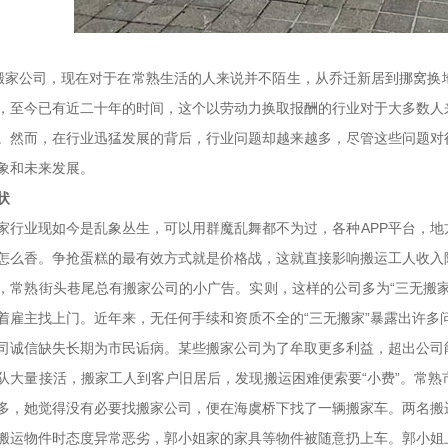
家公司，现在对于在常熟生活的人来说并不陌生，从乔迁新居到挪窝换
，至今已有近二十年的时间，这个以劳动力换取报酬的行业对于大多数人
。然而，在行业迅猛发展的背后，行业问题却越来越多，尽管这些问题对
象和未来发展。
状
业现如今是乱象丛生，可以用群魔乱舞都不为过，各种APP平台，地
怎么香。争抢蛋糕的最有效方式就是价格战，这就直接影响搬运工人收入
熟街头巷尾总有搬家公司的小广告。实则，这样的公司多为“三无搬家
着雇主找上门。近年来，无任何手续和资质不全的“三无搬家”暴露出许多
信缺失长期为市民诟病。某些搬家公司为了牟取更多利益，超出公司能
队大量接活，搬家工人到客户旧居后，发现搬运困难便索要“小费”。常
多，她觉得没有必要找搬家公司，便在海虞桥下找了一辆搬家车。两名搬
搬运物件时态度异常恶劣，郭小姐家的家具等物件被随意扔上车。郭小姐